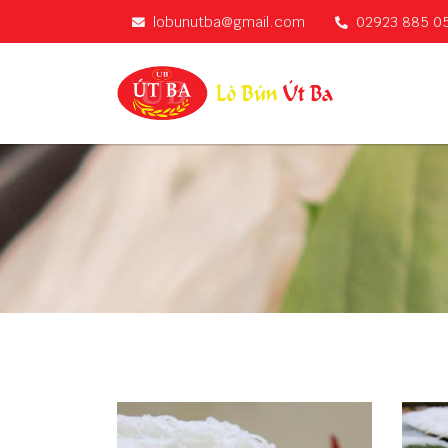
lobunutba@gmail.com
02923 885 0