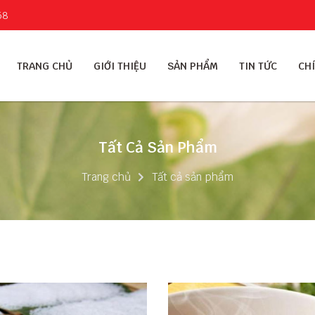
58
TRANG CHỦ
GIỚI THIỆU
SẢN PHẨM
TIN TỨC
CHÍ
Tất Cả Sản Phẩm
Trang chủ
Tất cả sản phẩm