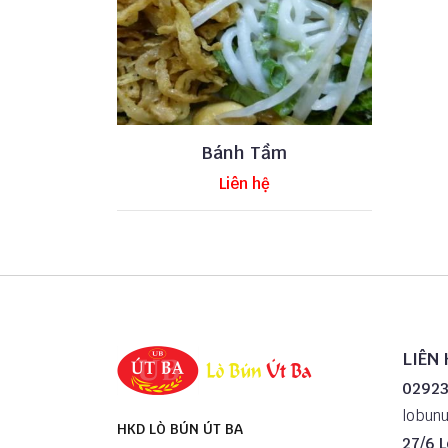
Bánh Tầm
Liên hệ
LIÊN 
02923
lobun
HKD LÒ BÚN ÚT BA
27/6 L