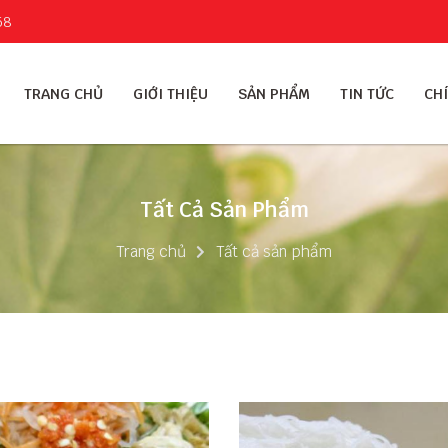
58
TRANG CHỦ
GIỚI THIỆU
SẢN PHẨM
TIN TỨC
CHÍ
Tất Cả Sản Phẩm
Trang chủ
Tất cả sản phẩm