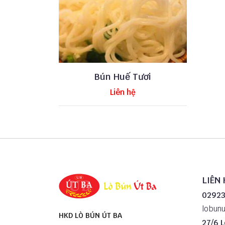
Bún Huế Tươi
Liên hệ
LIÊN 
02923
lobun
HKD LÒ BÚN ÚT BA
27/6 L