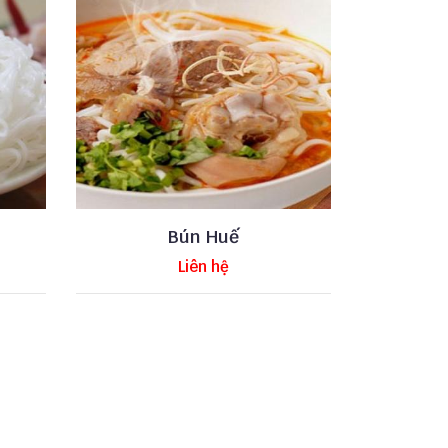
Bún Huế
Liên hệ