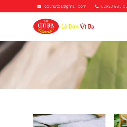
lobunutba@gmail.com
02923 885 0