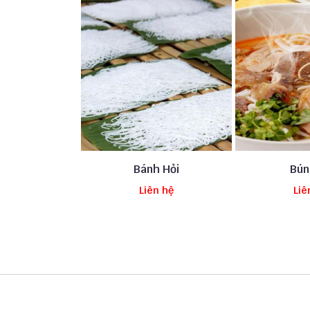
h Tầm
Bánh Hỏi
Bún
n hệ
Liên hệ
Liê