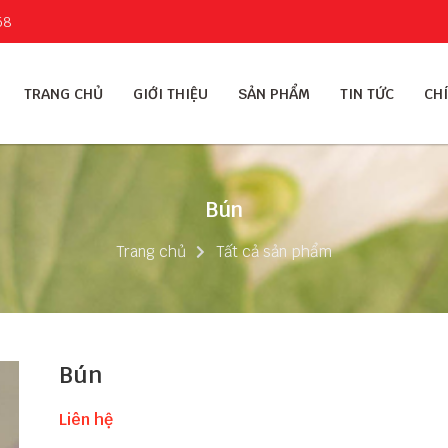
58
TRANG CHỦ
GIỚI THIỆU
SẢN PHẨM
TIN TỨC
CHÍ
Bún
Trang chủ
Tất cả sản phẩm
Bún
Liên hệ