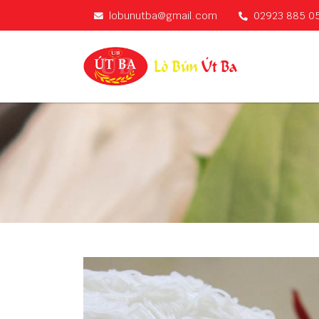
lobunutba@gmail.com
02923 885 0