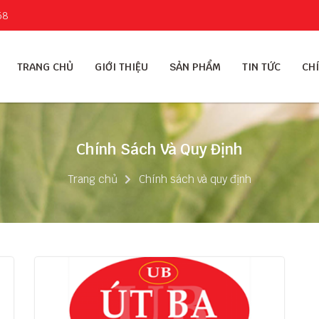
58
TRANG CHỦ
GIỚI THIỆU
SẢN PHẨM
TIN TỨC
CHÍ
Chính Sách Và Quy Định
Trang chủ
Chính sách và quy định