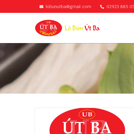
lobunutba@gmail.com
02923 885 0