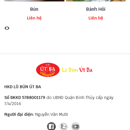
Bánh Hỏi
Bún Huế
Liên hệ
Liên hệ
HKD LÒ BÚN ÚT BA
Số ĐKKD 57B8001179
do UBND Quận Bình Thủy cấp ngày
7/4/2016
Người đại diện:
Nguyễn Văn Mười