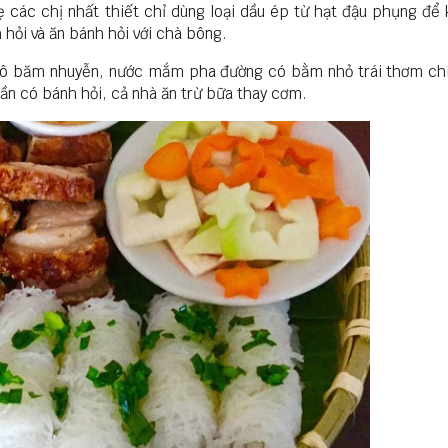
 các chị nhất thiết chỉ dùng loại dầu ép từ hạt đậu phụng để 
 hỏi và ăn bánh hỏi với chà bông.
hô băm nhuyễn, nước mắm pha đường có bằm nhỏ trái thơm chí
lần có bánh hỏi, cả nhà ăn trừ bữa thay cơm.