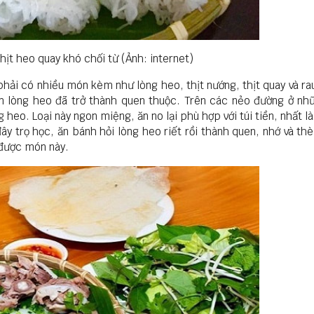
thịt heo quay khó chối từ (Ảnh: internet)
hải có nhiều món kèm như lòng heo, thịt nướng, thịt quay và ra
m lòng heo đã trở thành quen thuộc. Trên các nẻo đường ở nh
heo. Loại này ngon miệng, ăn no lại phù hợp với túi tiền, nhất l
đây trọ học, ăn bánh hỏi lòng heo riết rồi thành quen, nhớ và th
 được món này.