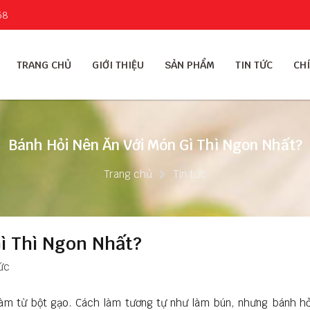
58
TRANG CHỦ
GIỚI THIỆU
SẢN PHẨM
TIN TỨC
CHÍ
Bánh Hỏi Nên Ăn Với Món Gì Thì Ngon Nhất?
Trang chủ
Tin tức
ì Thì Ngon Nhất?
ức
làm từ bột gạo. Cách làm tương tự như làm bún, nhưng bánh h