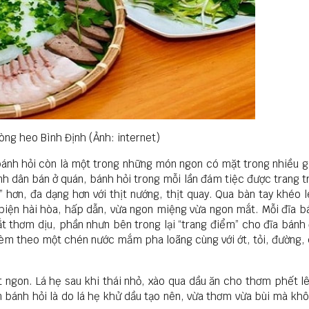
lòng heo Bình Định (Ảnh: internet)
bánh hỏi còn là một trong những món ngon có mặt trong nhiều g
nh dân bán ở quán, bánh hỏi trong mỗi lần đám tiệc được trang t
hơn, đa dạng hơn với thịt nướng, thịt quay. Qua bàn tay khéo 
 biện hài hòa, hấp dẫn, vừa ngon miệng vừa ngon mắt. Mỗi đĩa b
t thơm dịu, phần nhưn bên trong lại “trang điểm” cho đĩa bánh
kèm theo một chén nước mắm pha loãng cùng với ớt, tỏi, đường,
 ngon. Lá hẹ sau khi thái nhỏ, xào qua dầu ăn cho thơm phết l
 bánh hỏi là do lá hẹ khử dầu tạo nên, vừa thơm vừa bùi mà kh