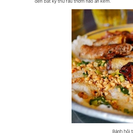
đến bất kỳ thứ rau thơm nào ăn kèm.
Bánh hỏi 