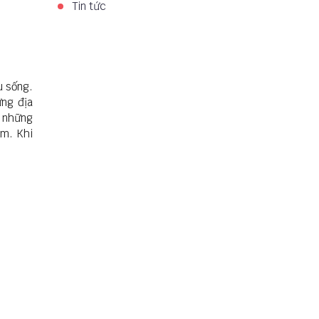
Tin tức
u sống.
ững địa
à những
èm. Khi