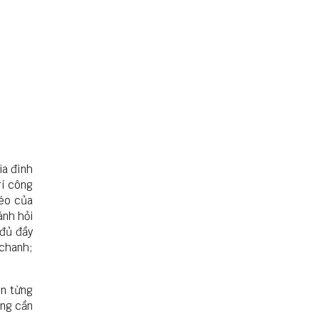
ia đình
rí công
léo của
ánh hỏi
 đủ đầy
 chanh;
ên từng
ông cần