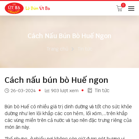
0
Cách Nấu Bún Bò Huế Ngon
Trang chủ
Tin tức
Cách nấu bún bò Huế ngon
Tin tức
26-03-2024
903 lượt xem
Bún bò Huế có nhiều giá trị dinh dưỡng và tốt cho sức khỏe
dường như len lỏi khắp các con hẻm, lối xóm,…trên khắp
các vùng miền trên cả nước và tạo nên đặc trưng riêng của
món ăn này.
Thế nhưng, ở nhiều nơi không còn giữ được nét hương vị