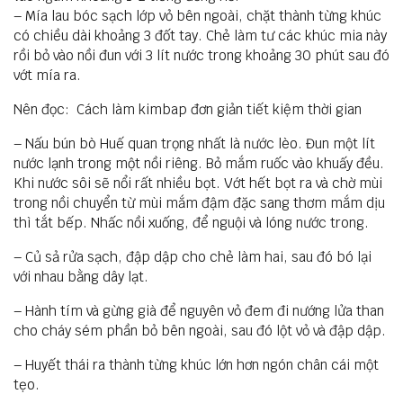
– Mía lau bóc sạch lớp vỏ bên ngoài, chặt thành từng khúc
có chiều dài khoảng 3 đốt tay. Chẻ làm tư các khúc mia này
rồi bỏ vào nồi đun với 3 lít nước trong khoảng 30 phút sau đó
vớt mía ra.
Nên đọc: Cách làm kimbap đơn giản tiết kiệm thời gian
– Nấu bún bò Huế quan trọng nhất là nước lèo. Đun một lít
nước lạnh trong một nồi riêng. Bỏ mắm ruốc vào khuấy đều.
Khi nước sôi sẽ nổi rất nhiều bọt. Vớt hết bọt ra và chờ mùi
trong nồi chuyển từ mùi mắm đậm đặc sang thơm mắm dịu
thì tắt bếp. Nhấc nồi xuống, để nguội và lóng nước trong.
– Củ sả rửa sạch, đập dập cho chẻ làm hai, sau đó bó lại
với nhau bằng dây lạt.
– Hành tím và gừng già để nguyên vỏ đem đi nướng lửa than
cho cháy sém phần bỏ bên ngoài, sau đó lột vỏ và đập dập.
– Huyết thái ra thành từng khúc lớn hơn ngón chân cái một
tẹo.