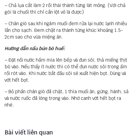
– Chả lụa cắt làm 2 rồi thái thành từng lát mỏng. (Với chả
gói lá chuối thì chỉ cần lột vỏ là được)
– Chân giò sau khi ngâm muối đem rửa lại nước lạnh nhiều
lần cho sạch. Đem chặt ra thành từng khúc khoảng 1.5-
2cm sao cho vừa miệng ăn.
Hướng dẫn nấu bún bò huế:
– Đặt nồi nước hầm mía lên bếp và đun sôi, thả miếng thịt
bò vào. Nếu thấy ít nước thì có thể đun nước sôi trong ấm
rồi rót vào. Khi nước bắt đầu sôi sẽ xuất hiện bọt. Dùng vá
vớt hết bọt.
– Bỏ phần chân giò đã chặt, 1 thìa muối ăn, gừng, hành, sả
và nước ruốc đã lóng trong vào. Nhớ canh vớt hết bọt ra
nhé.
Bài viết liên quan